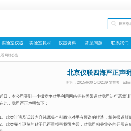
实验室仪器
实验室耗材
仪器资料
常见问题
联系我们
 查看网站公告
北京仪联四海严正声
时间：2015/6/30 14:02:39 发布者：admi
近日，本公司受到一小撮竞争对手利用网络等各类渠道对我司进行恶意诽
在此，我司严正声明如下：
1、此类诽谤及诋毁内容纯属极个别商业对手有预谋的捏造，相关报道颠
2、此类完全诬蔑的贴子已严重损害我司声誉，对我司相关业务的开展造